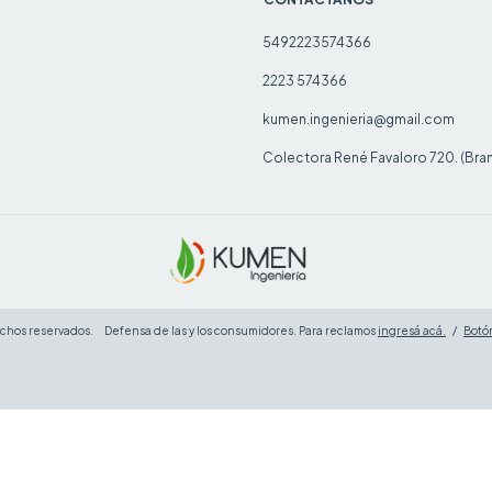
5492223574366
2223 574366
kumen.ingenieria@gmail.com
Colectora René Favaloro 720. (Bra
echos reservados.
Defensa de las y los consumidores. Para reclamos
ingresá acá.
/
Botó