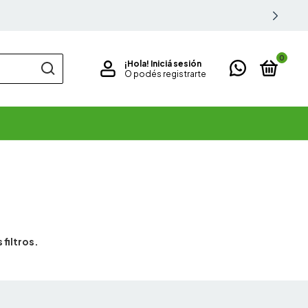
0
¡Hola!
Iniciá sesión
O podés registrarte
filtros.