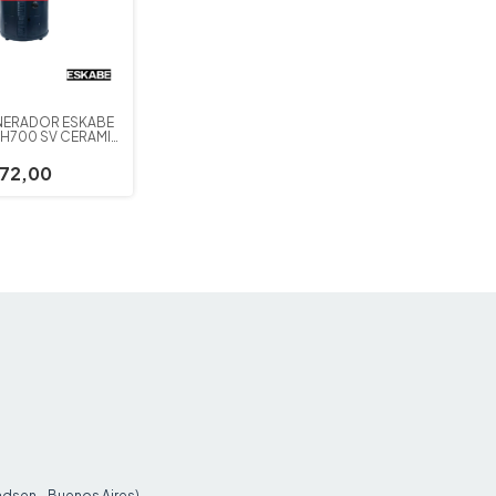
ERADOR ESKABE
H700 SV CERAMIC
A VERTICAL
972,00
ndsen - Buenos Aires)