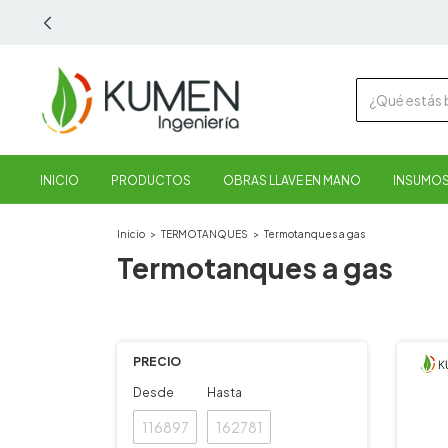
INICIO
PRODUCTOS
OBRAS LLAVE EN MANO
INSUMOS
Inicio
>
TERMOTANQUES
>
Termotanques a gas
Termotanques a gas
PRECIO
Desde
Hasta