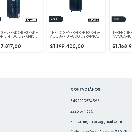
GENERADOR ESKABE
TERMOGENERADOR ESKABE
TERMOGEN
PIU H1100 CERAMIC
ACQUAPIU H800 CERAMIC
ACQUAPIU 
ALIDA VERTICAL
BLUE SALIDA VERTICAL
BLUE SALID
27.817,00
$1.199.400,00
$1.168.
CONTACTÁNOS
5492223574366
2223 574366
kumen.ingenieria@gmail.com
Colectora René Favaloro 720. (Bra