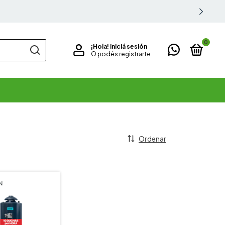
0
¡Hola!
Iniciá sesión
O podés registrarte
Ordenar