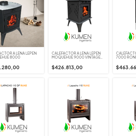
ACTOR A LEÑA LEPEN
CALEFACTOR A LEÑA LEPEN
CALEFACTO
EHUE 8000
MOQUEHUE 9000 VINTAGE
7000 RON
CON CENICERO
.280,00
$426.813,00
$463.66