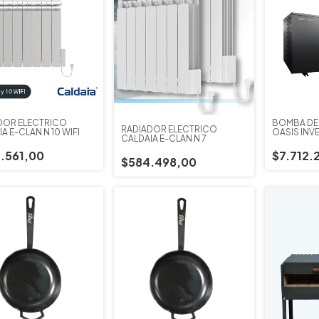
DOR ELECTRICO
BOMBA DE
RADIADOR ELECTRICO
A E-CLAN N 10 WIFI
OASIS INVE
CALDAIA E-CLAN N 7
.561,00
$7.712.
$584.498,00