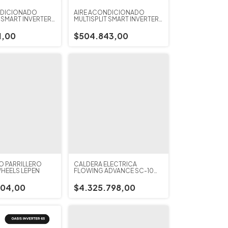
NDICIONADO
AIRE ACONDICIONADO
T SMART INVERTER
MULTISPLIT SMART INVERTER
PARED UNIDAD
MIDEA DE PARED UNIDAD
5.280 W
INTERIOR 3.520 W
1,00
$504.843,00
 PARRILLERO
CALDERA ELECTRICA
HEELS LEPEN
FLOWING ADVANCE SC-10
WHITE
104,00
$4.325.798,00