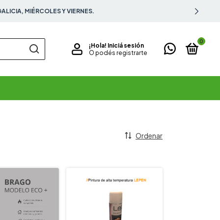
LICIA, MIÉRCOLES Y VIERNES.
0
¡Hola!
Iniciá sesión
O podés registrarte
Ordenar