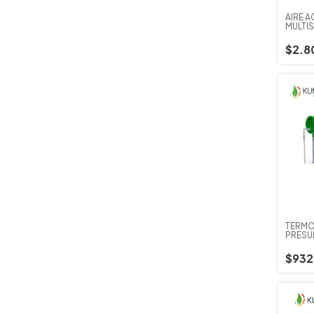
AIRE 
MULTIS
MIDEA
10.55
$2.8
TERMO
PRESUR
PERS.)
$932