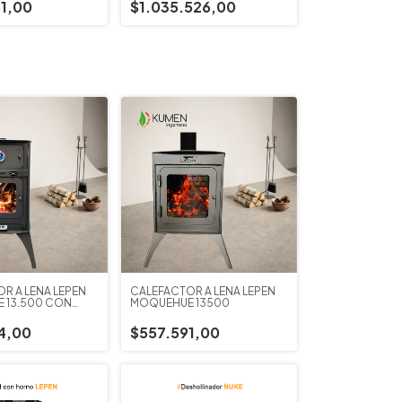
1,00
$1.035.526,00
R A LEÑA LEPEN
CALEFACTOR A LEÑA LEPEN
 13.500 CON
MOQUEHUE 13500
4,00
$557.591,00