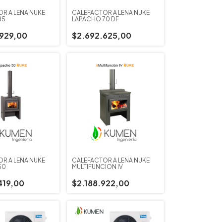
R A LEÑA ÑUKE
CALEFACTOR A LEÑA ÑUKE
85
LAPACHO 70 DF
929,00
$2.692.625,00
R A LEÑA ÑUKE
CALEFACTOR A LEÑA ÑUKE
50
MULTIFUNCION IV
419,00
$2.188.922,00