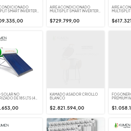
ACONDICIONADO
AIRE ACONDICIONADO
AIRE ACO
PLIT SMART INVERTER
MULTISPLIT SMART INVERTER
MULTISPLI
 UNIDAD EXTERIOR
MIDEA DE PARED UNIDAD
MIDEA DE 
0 W
INTERIOR 6.450 W
INTERIOR 
09.335,00
$729.799,00
$617.32
 SOLAR NO
KAMADO ASADOR CRIOLLO
FOGONERO
IZADO DE 185 LTS (4
BLANCO
PREMIUM W
.653,00
$2.821.594,00
$1.058.