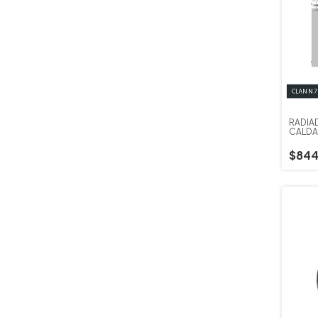
RADIA
CALDAI
$844