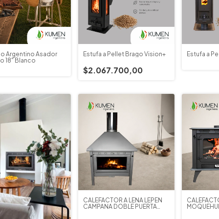
o Argentino Asador
Estufa a Pellet Brago Vision+
Estufa a Pe
o 18" Blanco
$2.067.700,00
CALEFACTOR A LEÑA LEPEN
CALEFACTO
CAMPANA DOBLE PUERTA
MOQUEHUE
27000 CAL.
CON CENI