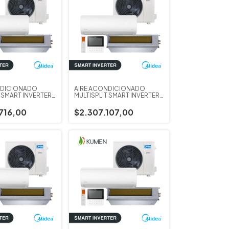
NDICIONADO
AIRE ACONDICIONADO
T SMART INVERTER
MULTISPLIT SMART INVERTER
DAD EXTERIOR
MIDEA UNIDAD EXTERIOR
7.910 W
716,00
$2.307.107,00