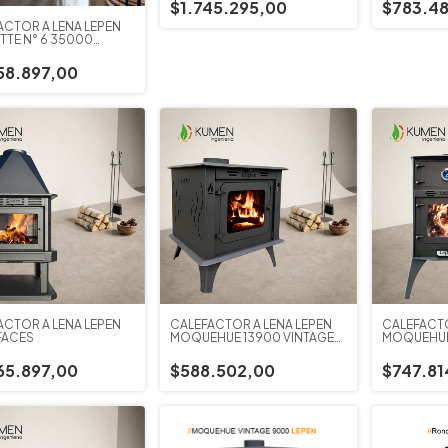
$1.745.295,00
$783.48
ACTOR A LEÑA LEPEN
TTE N° 6 35000
IAS
58.897,00
ACTOR A LEÑA LEPEN
CALEFACTOR A LEÑA LEPEN
CALEFACTO
FACES
MOQUEHUE 13900 VINTAGE
MOQUEHUE
CON CENICERO
HORNO
65.897,00
$588.502,00
$747.81