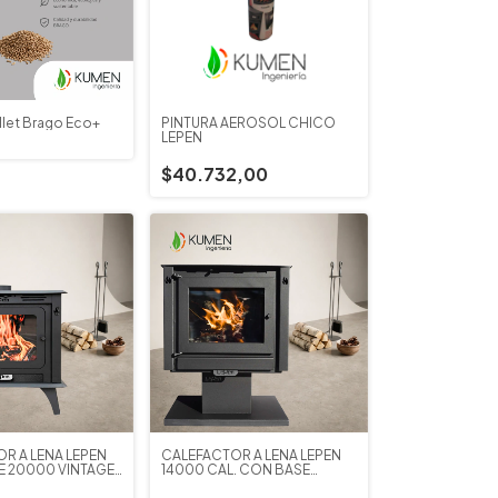
llet Brago Eco+
PINTURA AEROSOL CHICO
LEPEN
$40.732,00
R A LEÑA LEPEN
CALEFACTOR A LEÑA LEPEN
 20000 VINTAGE
14000 CAL. CON BASE
CERO
PREMIUM