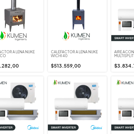
ACTOR A LEÑA ÑUKE
CALEFACTOR A LEÑA ÑUKE
AIRE ACO
ECO
WICHI 40
MULTISPLI
MIDEA UNI
12.310 W
.282,00
$513.559,00
$3.834.