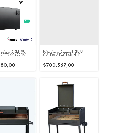
 CALOR REHAU
RADIADOR ELECTRICO
RTER 65 (220V)
CALDAIA E-CLAN N 10
280,00
$700.367,00