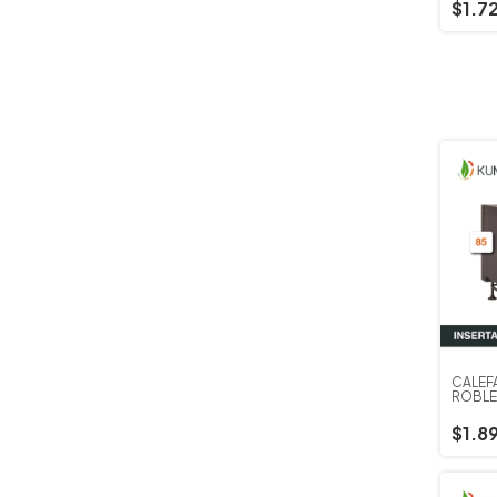
$1.7
CALEF
ROBLE
$1.8