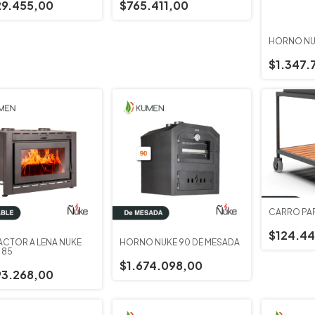
29.455,00
$765.411,00
HORNO ÑU
$1.347.
CARRO PA
$124.44
ACTOR A LEÑA ÑUKE
HORNO ÑUKE 90 DE MESADA
 85
$1.674.098,00
93.268,00