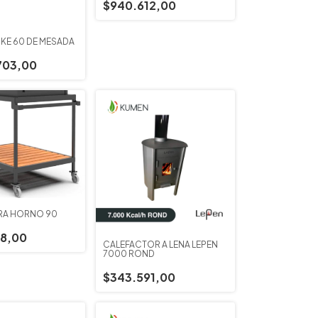
$940.612,00
KE 60 DE MESADA
703,00
RA HORNO 90
8,00
CALEFACTOR A LEÑA LEPEN
7000 ROND
$343.591,00