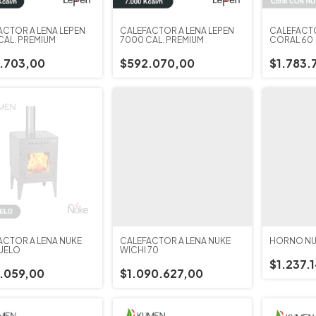
ACTOR A LEÑA LEPEN
CALEFACTOR A LEÑA LEPEN
CALEFACTO
CAL. PREMIUM
7000 CAL. PREMIUM
CORAL 60
.703,00
$592.070,00
$1.783.
ACTOR A LEÑA ÑUKE
CALEFACTOR A LEÑA ÑUKE
HORNO ÑUK
UELO
WICHI 70
$1.237.
.059,00
$1.090.627,00