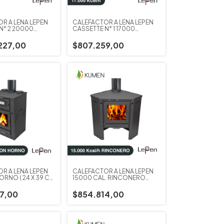
R A LEÑA LEPEN
CALEFACTOR A LEÑA LEPEN
N° 2 20000
CASSETTE N° 1 17000
CALORIAS
227,00
$807.259,00
R A LEÑA LEPEN
CALEFACTOR A LEÑA LEPEN
ORNO ( 24 X 39 CM
15000 CAL. RINCONERO
PREMIUM
7,00
$854.814,00