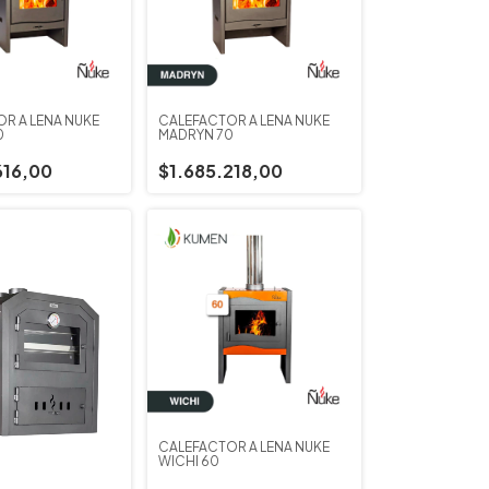
R A LEÑA ÑUKE
CALEFACTOR A LEÑA ÑUKE
0
MADRYN 70
616,00
$1.685.218,00
CALEFACTOR A LEÑA ÑUKE
WICHI 60