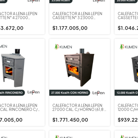
ACTOR A LEÑA LEPEN
CALEFACTOR A LEÑA LEPEN
CALEFACTO
TTE N° 4 27000
CASSETTE N° 3 23000
CASSETTE 
IAS
CALORIAS
CALORIAS
33.672,00
$1.177.005,00
$1.046.
ACTOR A LEÑA LEPEN
CALEFACTOR A LEÑA LEPEN
CALEFACTO
 CAL. RINCONERO C/
27000 CAL. C/ HORNO (61,8 X
12000 C/H
O
33,8CM HORNO)
HORNO)
77.005,00
$1.771.450,00
$939.22