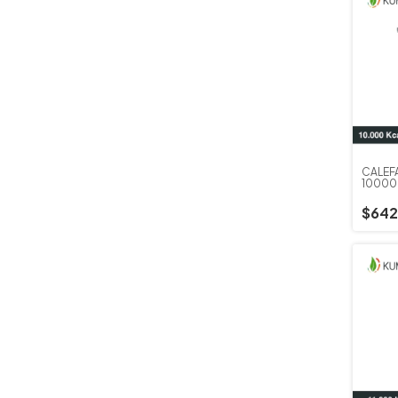
CALEF
10000
RINC
$642