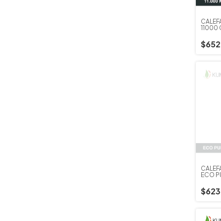
CALEF
11000 
$652
CALEF
ECO P
$623