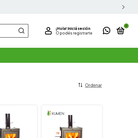
0
¡Hola!
Iniciá sesión
O podés registrarte
Ordenar