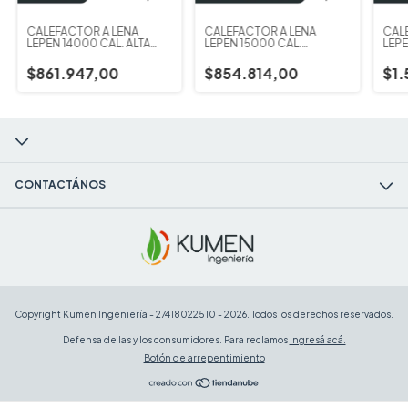
CALEFACTOR A LEÑA
CALEFACTOR A LEÑA
CAL
LEPEN 14000 CAL. ALTA
LEPEN 15000 CAL.
LEP
PREMIUM
RINCONERO PREMIUM
$861.947,00
$854.814,00
$1.
CONTACTÁNOS
Copyright Kumen Ingeniería - 27418022510 - 2026. Todos los derechos reservados.
Defensa de las y los consumidores. Para reclamos
ingresá acá.
Botón de arrepentimiento