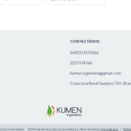
CONTACTÁNOS
5492223574366
2223 574366
kumen.ingenieria@gmail.com
Colectora René Favaloro 720. (Bra
echos reservados.
Defensa de las y los consumidores. Para reclamos
ingresá acá.
/
Botó