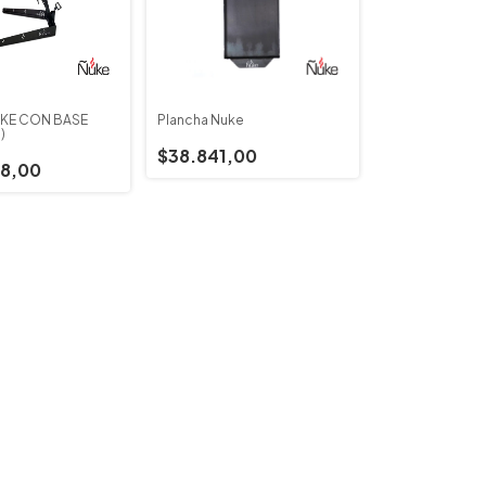
KE CON BASE
Plancha Ñuke
)
$38.841,00
8,00