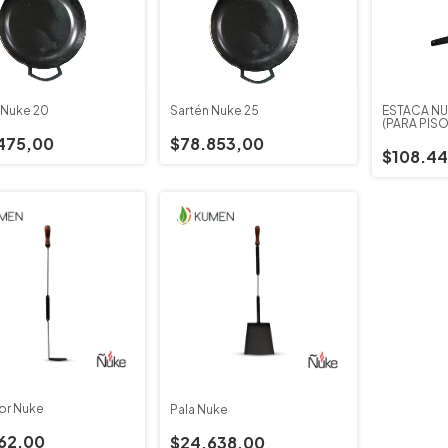
 Ñuke 20
Sartén Ñuke 25
ESTACA ÑU
(PARA PISO
475,00
$78.853,00
$108.44
or Ñuke
Pala Ñuke
162,00
$24.638,00