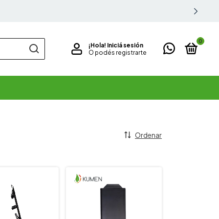
0
¡Hola!
Iniciá sesión
O podés registrarte
Ordenar