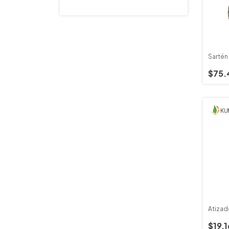
Sartén
$75.
Atizad
$19.