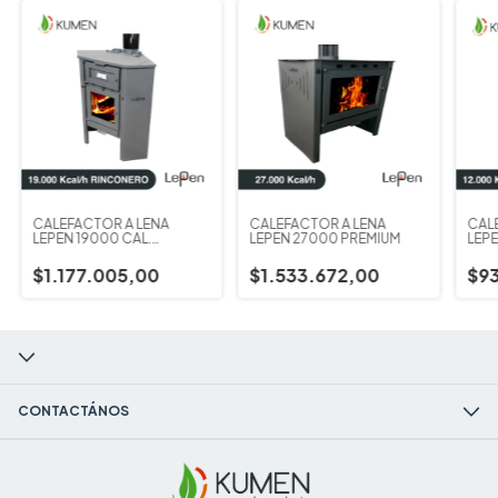
CALEFACTOR A LEÑA
CALEFACTOR A LEÑA
CAL
LEPEN 19000 CAL.
LEPEN 27000 PREMIUM
LEP
RINCONERO C/ HORNO
24 X
$1.177.005,00
$1.533.672,00
$93
CONTACTÁNOS